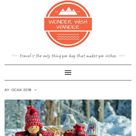
Skip
to
content
travel is the only thing you buy that makes you richer.
Toggle
Navigation
AY:
OCAK 2018