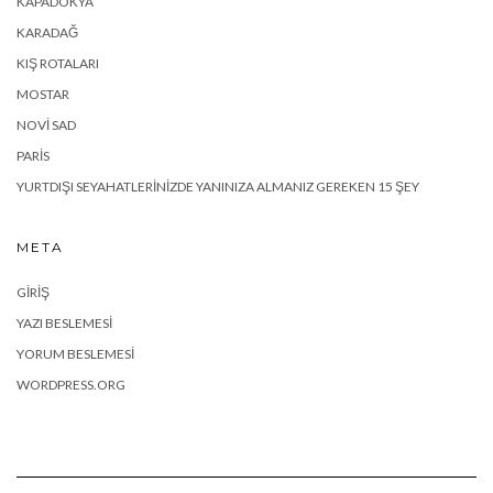
KAPADOKYA
KARADAĞ
KIŞ ROTALARI
MOSTAR
NOVI SAD
PARIS
YURTDIŞI SEYAHATLERINIZDE YANINIZA ALMANIZ GEREKEN 15 ŞEY
META
GIRIŞ
YAZI BESLEMESI
YORUM BESLEMESI
WORDPRESS.ORG