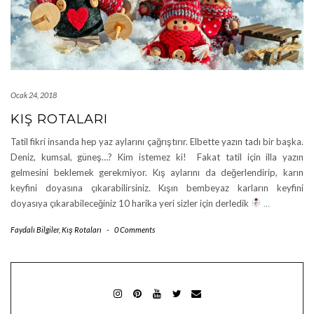
Ocak 24, 2018
KIŞ ROTALARI
Tatil fikri insanda hep yaz aylarını çağrıştırır. Elbette yazın tadı bir başka.
Deniz, kumsal, güneş…? Kim istemez ki! Fakat tatil için illa yazın
gelmesini beklemek gerekmiyor. Kış aylarını da değerlendirip, karın
keyfini doyasına çıkarabilirsiniz. Kışın bembeyaz karların keyfini
doyasıya çıkarabileceğiniz 10 harika yeri sizler için derledik
…
Faydalı Bilgiler
,
Kış Rotaları
-
0 Comments
INSTAGRAM
PINTEREST
YOUTUBE
TWITTER
MAIL