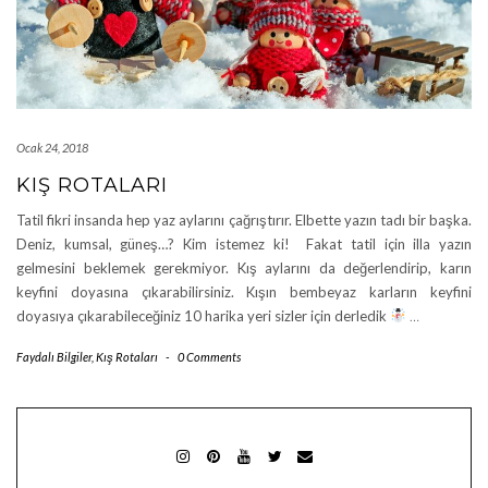
Ocak 24, 2018
KIŞ ROTALARI
Tatil fikri insanda hep yaz aylarını çağrıştırır. Elbette yazın tadı bir başka.
Deniz, kumsal, güneş…? Kim istemez ki! Fakat tatil için illa yazın
gelmesini beklemek gerekmiyor. Kış aylarını da değerlendirip, karın
keyfini doyasına çıkarabilirsiniz. Kışın bembeyaz karların keyfini
doyasıya çıkarabileceğiniz 10 harika yeri sizler için derledik
…
Faydalı Bilgiler
,
Kış Rotaları
-
0 Comments
INSTAGRAM
PINTEREST
YOUTUBE
TWITTER
MAIL