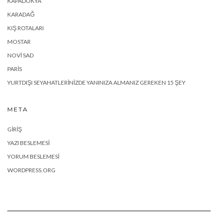
KAPADOKYA
KARADAĞ
KIŞ ROTALARI
MOSTAR
NOVI SAD
PARIS
YURTDIŞI SEYAHATLERINIZDE YANINIZA ALMANIZ GEREKEN 15 ŞEY
META
GIRIŞ
YAZI BESLEMESI
YORUM BESLEMESI
WORDPRESS.ORG